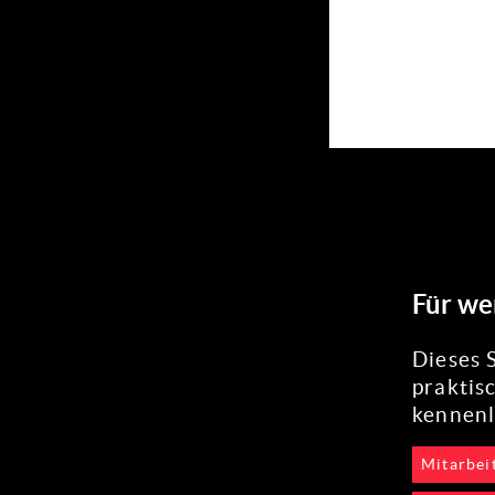
Für we
Dieses 
praktis
kennen
Mitarbei