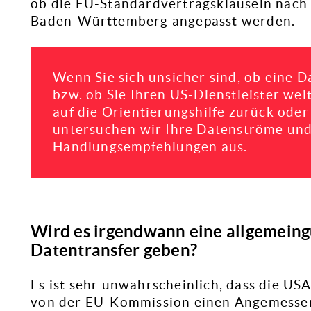
ob die EU-Standardvertragsklauseln nach
Baden-Württemberg angepasst werden.
Wenn Sie sich unsicher sind, ob eine D
bzw. ob Sie Ihren US-Dienstleister wei
auf die Orientierungshilfe zurück ode
untersuchen wir Ihre Datenströme und
Handlungsempfehlungen aus.
Wird es irgendwann eine allgemeing
Datentransfer geben?
Es ist sehr unwahrscheinlich, dass die U
von der EU-Kommission einen Angemessenh