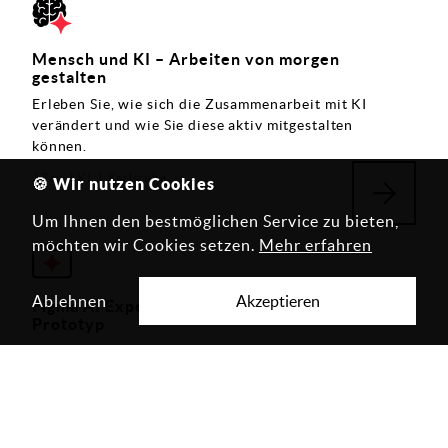
Mensch und KI – Arbeiten von morgen
gestalten
Erleben Sie, wie sich die Zusammenarbeit mit KI
verändert und wie Sie diese aktiv mitgestalten
können.
1 Tag
KI
Karlsruhe
🍪 Wir nutzen Cookies
Um Ihnen den bestmöglichen Service zu bieten,
möchten wir Cookies setzen.
Mehr erfahren
Ablehnen
Akzeptieren
Figma AI Expert – Von der Idee zum validierten
Prototyp
Von der Idee zum validierten Prototyp mit KI-
gestützter Produktgestaltung in Figma
1 Tag
KI
Karlsruhe